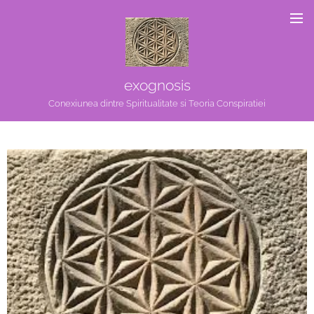
exognosis
Conexiunea dintre Spiritualitate si Teoria Conspiratiei