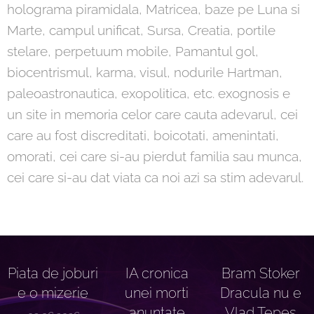
holograma piramidala, Matricea, baze pe Luna si
Marte, campul unificat, Sursa, Creatia, portile
stelare, perpetuum mobile, Pamantul gol,
biocentrismul, karma, visul, nodurile Hartman,
paleoastronautica, exopolitica, etc. exognosis e
un site in memoria celor care cauta adevarul, cei
care au fost discreditati, boicotati, amenintati,
omorati, cei care si-au pierdut familia sau munca,
cei care si-au dat viata ca noi azi sa stim adevarul.
Piata de joburi
IA cronica
Bram Stoker
e o mizerie
unei morti
Dracula nu e
anuntate
Vlad Tepes