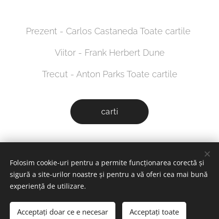
Prezent - Carlos Castaneda Toate cartile
Viitor - Frank Herbert Dune
Trecut - Anton Parks Toate cartile
carti
Folosim cookie-uri pentru a permite funcționarea corectă și
© 2024 exognosis blog. All rights reserved.
sigură a site-urilor noastre și pentru a vă oferi cea mai bună
Cookie-uri
experiență de utilizare.
Selectează
Acceptați doar ce e necesar
Acceptați toate
English
Română