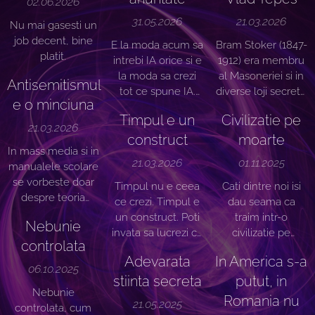
02.06.2026
31.05.2026
21.03.2026
Nu mai gasesti un
job decent, bine
E la moda acum sa
Bram Stoker (1847-
platit.
intrebi IA orice si e
1912) era membru
la moda sa crezi
al Masoneriei si in
Antisemitismul
tot ce spune IA.
diverse loji secrete
e o minciuna
Suntem dresati in
si mistice.
Timpul e un
Civilizatie pe
fiecare zi sa nu
21.03.2026
punem la indoiala
construct
moarte
In mass media si in
IA desi este o
21.03.2026
01.11.2025
manualele scolare
MASINA, un
se vorbeste doar
OBIECT, nu o
Timpul nu e ceea
Cati dintre noi isi
despre teoria
PERSOANA CU
ce crezi. Timpul e
dau seama ca
rauvoitoare si
DISCERNAMANT.
un construct. Poti
traim intr-o
Nebunie
rasista a national-
invata sa lucrezi cu
civilizatie pe
socialistilor despre
controlata
timpul in acelasi
moarte? Putini.
rasa superioara
Adevarata
In America s-a
mod in care lucrezi
Preferam sa ne
06.10.2025
ariana fara a se a
stiinta secreta
cu orice idee.
mintim, sa negam
putut, in
analiza
Nebunie
Timpul serveste
evidenta, sa
Romania nu
21.05.2025
fundamentele
controlata, cum
doar ca un aspect
intoarcem capul si