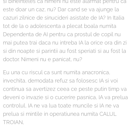
si bineinteles ca nimeni nu este alarmat pentru ca
este doar un caz, nu? Dar cand se va ajunge la
cazuri zilnice de sinucideri asistate de IA? In Italia
tot de la o adolescenta a plecat boala numita
Dependenta de AI pentru ca prostul de copil nu
mai putea trai daca nu intreba IA la orice ora din zi
si din noapte si parintii au fost speriati si au fost la
doctor. Nimeni nu e panicat, nu?
Eu una cu riscul ca sunt numita anacronica,
invechita, demodata refuz sa folosesc IA si voi
continua sa avertizez ceea ce peste putin timp va
deveni o invazie si o cucerire pasnica, IA va prelua
controlul, IA ne va lua toate muncile si IA ne va
prelua si mintile in operatiunea numita CALUL
TROIAN,