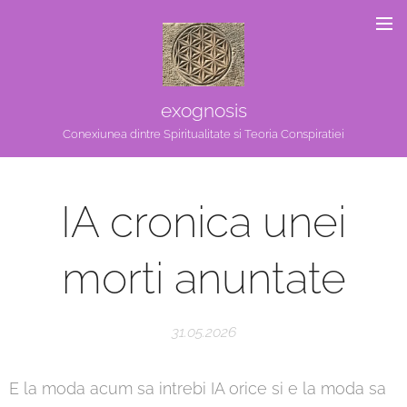
exognosis
Conexiunea dintre Spiritualitate si Teoria Conspiratiei
IA cronica unei
morti anuntate
31.05.2026
E la moda acum sa intrebi IA orice si e la moda sa