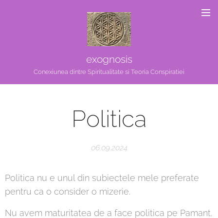
exognosis
Conexiunea dintre Spiritualitate si Teoria Conspiratiei
Politica
06.09.2024
Politica nu e unul din subiectele mele preferate
pentru ca o consider o mizerie.
Nu avem maturitatea de a face politica pe Pamant.