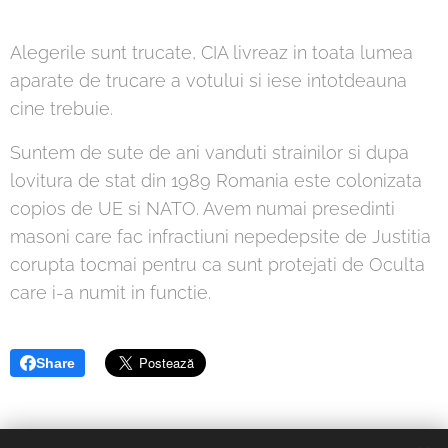
Alegerile sunt trucate, CIA livreaz in toata lumea
aparate de trucare a votului si iese intotdeauna
cine trebuie.
Suntem de sute de ani vanduti strainilor si dupa
lovitura de stat din 1989 Romania este colonizata
copios de UE si NATO. Avem numai presedinti
masoni care fac infractiuni nepedepsite de Justitia
corupta tocmai pentru ca sunt protejati de Oculta
care i-a numit in functie.
Share